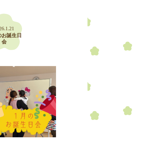
26.1.21
のお誕生日
会